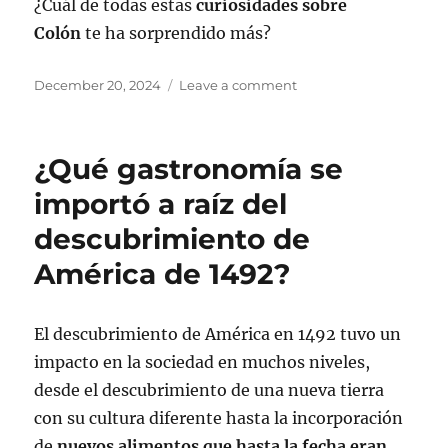
¿Cuál de todas estas
curiosidades sobre
Colón
te ha sorprendido más?
Posted
on
December 20, 2024
Leave a comment
on
7
cosas
que
¿Qué gastronomía se
no
sabías
importó a raíz del
de
descubrimiento de
Cristóbal
Colón
América de 1492?
El descubrimiento de América en 1492 tuvo un
impacto en la sociedad en muchos niveles,
desde el descubrimiento de una nueva tierra
con su cultura diferente hasta la incorporación
de
nuevos alimentos que hasta la fecha eran