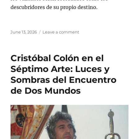
descubridores de su propio destino.
Posted
on
June 13, 2026
Leave a comment
on
De
las
Carabelas
Cristóbal Colón en el
al
Octágono:
Séptimo Arte: Luces y
La
Sombras del Encuentro
Conquista
Predictiva
de Dos Mundos
de
Cristóbal
Colón
e
Ilia
Topuria