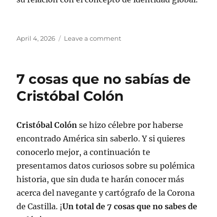
Posted
on
April 4, 2026
Leave a comment
on
Cristóbal
Colón
en
7 cosas que no sabías de
el
Séptimo
Cristóbal Colón
Arte:
Luces
y
Cristóbal Colón
se hizo célebre por haberse
Sombras
encontrado América sin saberlo. Y si quieres
del
Encuentro
conocerlo mejor, a continuación te
de
presentamos datos curiosos sobre su polémica
Dos
historia, que sin duda te harán conocer más
Mundos
acerca del navegante y cartógrafo de la Corona
de Castilla. ¡
Un total de 7 cosas que no sabes de