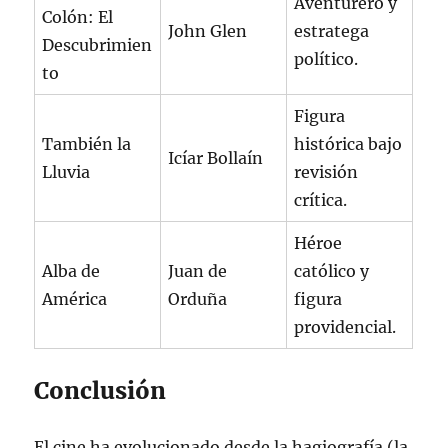
Aventurero y
Colón: El
John Glen
estratega
Descubrimien
político.
to
Figura
También la
histórica bajo
Icíar Bollaín
Lluvia
revisión
crítica.
Héroe
Alba de
Juan de
católico y
América
Orduña
figura
providencial.
Conclusión
El cine ha evolucionado desde la hagiografía (la